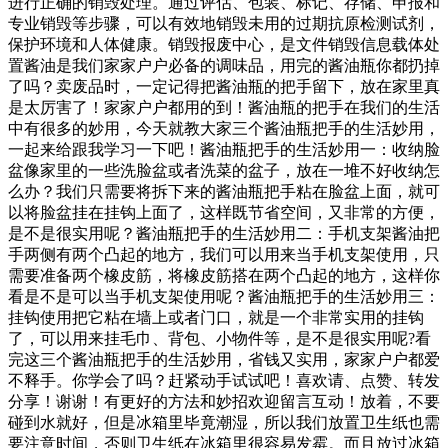
进行正确的销毁处理。通过评估、包装、标记、存储、申报和
专业销毁等步骤，可以有效地销毁未用的过期抗原检测试剂，
保护环境和人体健康。销毁报废中心，是文件销毁信息载体处
置酱油是我们家家户户必备的调味品，用完的酱油瓶你都扔掉
了吗？卖废品时，一定记得把酱油瓶的把手留下，放在家里真
是太厉害了！家家户户都用的到！酱油瓶的把手在我们的生活
中有很多的妙用，今天就教大家三个酱油瓶把手的生活妙用，
一起来给跟我学习一下吧！酱油瓶把手的生活妙用一：收纳脸
盆像家里的一些洗脸盆或者洗菜的盆子，放在一堆不好收纳怎
么办？我们只需要将拆下来的酱油瓶把手粘在脸盆上面，就可
以将脸盆挂在挂钩上面了，这样既节省空间，又非常的方便，
是不是很实用呢？酱油瓶把手的生活妙用二：手机支架酱油把
手两侧有两个凸起的地方，我们可以用来当手机支架使用，只
需要准备两个橡皮筋，将橡皮筋搭在两个凸起的地方，这样你
看是不是可以当手机支架使用呢？酱油瓶把手的生活妙用三：
挂钩使用把它粘在墙上或者门口，就是一个非常实用的挂钩
了，可以用来挂毛巾、背包、小物件等，是不是很实用呢?看
完这三个酱油瓶把手的生活妙用，省钱又实用，家家户户都爱
不释手。你学会了吗？赶紧动手试试吧！喜欢请、点赞、转发
分享！谢谢！有更好的方法和妙招欢迎留言互动！放着，不要
碰到水就好，但是冰箱里毕竟潮湿，所以我们放置卫生纸也需
要注意时间，否则卫生纸在冰箱里很容易发霉。而且放过冰箱