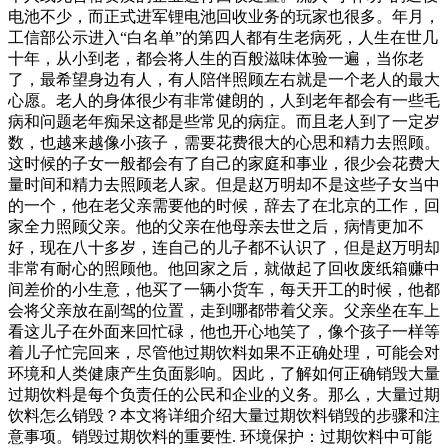
电池不少，而正式进军锂电池回收业务的玩家也很多。年月，
工信部公示进入“白名单”的第四人都有生老病死，人生在世几
十年，从小到老，都会将人生的百般滋味体验一遍，当你老
了，最希望身边有人，有人陪伴照顾左右就是一个老人的最大
心愿。老人的身体很少有非常健朗的，人到老年都会有一些毛
病和问题老年痴呆这都是些常见的病症。而且老人到了一定岁
数，也越来越像小孩子，需要花费很大的心思和精力去照顾。
这时候的子女一般都会有了自己的家庭和事业，很少会花费大
量时间和精力去照顾老人家。但是赵万明却不是这些子女当中
的一个，他在老父亲需要他的时候，辞去了在北京的工作，回
家全力照顾父亲。他的父亲在他母亲去世之后，病情更加不
好，现在八十多岁，连自己的儿子都不认识了，但是赵万明却
非常有耐心的照顾他。他回家之后，就做起了回收废纸箱赚中
间差价的小生意，他买了一辆小货车，每天开工的时候，他都
会将父亲放在副驾的位置，走到哪都带着父亲。父亲坐在车上
看这儿子在外面来回忙碌，他也开心地笑了，像个孩子一样等
着儿子忙完回来，尽管他过期饮料如果不正确处理，可能会对
环境和人类健康产生负面影响。因此，了解如何正确销毁大量
过期饮料是每个负责任的公民和企业的义务。那么，大量过期
饮料怎么销毁？本文将详细介绍大量过期饮料销毁的步骤和注
意事项。销毁过期饮料的重要性. 环境保护：过期饮料中可能