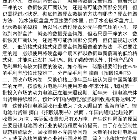
压的小孔，浸泡到内部盘片，就会将数据完全销毁。但若只是
干净的水，数据恢复厂商认为，还是有可能救回部分资料，但
仍需视进水状况。彻底销毁硬盘数据的方法有哪些？硬盘销毁
方法:、泡水法硬盘盘片直接丢到水里，由于水会破坏盘片上
纪录数据的磁粉，所以当水透过硬盘外壳平衡气压的小孔，浸
泡到内部盘片，就会将数据完全销毁。但若只是干净的水，数
据恢复厂商认为，还是有可能救回部分资料，但仍需视进水状
况。、低阶格式化格式化是硬盘销毁最普遍的做法，不过要注
意的是，必须使用将硬盘每个扇区都以数据重新覆写的低阶格
式化，才能真正发挥.%和.%。除了碳酸锂以外，其他产品的
毛利率均有较大幅度的波动。如今看来，碳酸锂要维持住%-%
的毛利率恐怕比较难了。分产品毛利率 摘自《招股说明书》
二、回收市场内卷，采购价格上涨年至年被认为是中国新能源
车的元年。按照动力电池平均使用寿命-年来计算，我国第一
批投入市场的动力电池正在迎来退役期。近年来，锂电池总体
出货量持续增长。预计6年国内锂电池理论回收规模将达到.万
吨，这使得锂电池回收行业成为了众人瞩目的“蓝海市场”。锂
电池出货量 摘自《招股说明书》然而，年国内锂电池理论回
收量为.万吨，实际回收量却只有.6万吨。产生这种局面的原因
主要是锂电池回收行业的规范程度有待提高。由于存在强制性
规范措施缺乏、回收渠道不完善等问题，大量的报废锂电池由
个人或无合格资质的企业进行回收处置。流入“小作坊”的退役