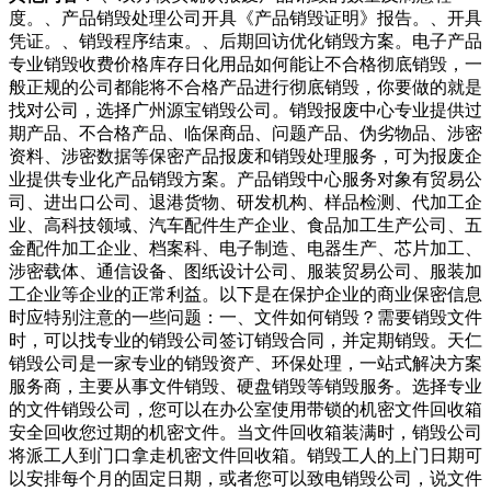
度。、产品销毁处理公司开具《产品销毁证明》报告。、开具
凭证。、销毁程序结束。、后期回访优化销毁方案。电子产品
专业销毁收费价格库存日化用品如何能让不合格彻底销毁，一
般正规的公司都能将不合格产品进行彻底销毁，你要做的就是
找对公司，选择广州源宝销毁公司。销毁报废中心专业提供过
期产品、不合格产品、临保商品、问题产品、伪劣物品、涉密
资料、涉密数据等保密产品报废和销毁处理服务，可为报废企
业提供专业化产品销毁方案。产品销毁中心服务对象有贸易公
司、进出口公司、退港货物、研发机构、样品检测、代加工企
业、高科技领域、汽车配件生产企业、食品加工生产公司、五
金配件加工企业、档案科、电子制造、电器生产、芯片加工、
涉密载体、通信设备、图纸设计公司、服装贸易公司、服装加
工企业等企业的正常利益。以下是在保护企业的商业保密信息
时应特别注意的一些问题：一、文件如何销毁？需要销毁文件
时，可以找专业的销毁公司签订销毁合同，并定期销毁。天仁
销毁公司是一家专业的销毁资产、环保处理，一站式解决方案
服务商，主要从事文件销毁、硬盘销毁等销毁服务。选择专业
的文件销毁公司，您可以在办公室使用带锁的机密文件回收箱
安全回收您过期的机密文件。当文件回收箱装满时，销毁公司
将派工人到门口拿走机密文件回收箱。销毁工人的上门日期可
以安排每个月的固定日期，或者您可以致电销毁公司，说文件