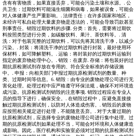
含有有害物质，如果直接丢弃，可能会污染土壤和水源。. 公
共卫生：过期饮料可能滋生细菌和病毒，如果被误食，可能会
对人体健康产生严重影响。. 法律责任：在许多国家和地区，
未经许可私自处理大量废弃物是违法的，可能会导致罚款甚至
刑事责任。销毁过期饮料的步骤. 分类：首先，需要将过期饮
料按照类型进行分类，如碳酸饮料、果汁、茶饮料等。. 清
洗：对于包装完整的过期饮料，可以先将其清洗干净，以减少
污染。. 封装：将清洗干净的过期饮料进行封装，最好使用环
保材料，如可降解塑料。. 运输：将封装好的过期饮料运输到
指定的废弃物处理中心。. 销毁：在废弃. 存储：将包装好的过
期抗原检测试剂存放在专用的、符合安全标准的存储设施
中。. 申报：向相关部门申报过期抗原检测试剂的数量、种
类、过期时间等信息。6. 销毁：由专业的废物处理公司进行无
害化处理。处理过程中应严格遵守环保法规，确保不对环境造
成污染。抗原检测试剂销毁的注意事项. 销毁过程应在专业人
员的指导下进行，确保安全。. 在销毁过程中，应避免直接接
触过期抗原检测试剂，以防对人体造成伤害。. 销毁后的废物
应按照相关规定进行处理，不能随意丢弃。. 对于大量过期的
抗原检测试剂，应选择专业的废物处理公司进行集中处理。过
期的抗原检测试剂如果处理不当，可能会对环境和人体健康造
成影响。因此，医疗机构和实验室必须对过期的抗原检测试剂