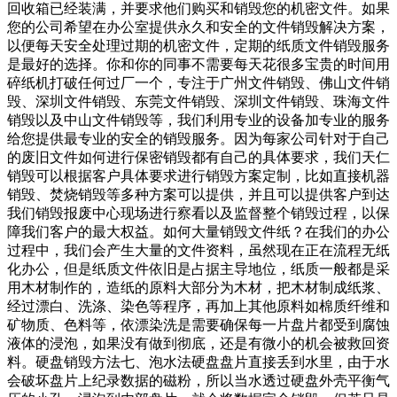
回收箱已经装满，并要求他们购买和销毁您的机密文件。如果
您的公司希望在办公室提供永久和安全的文件销毁解决方案，
以便每天安全处理过期的机密文件，定期的纸质文件销毁服务
是最好的选择。你和你的同事不需要每天花很多宝贵的时间用
碎纸机打破任何过厂一个，专注于广州文件销毁、佛山文件销
毁、深圳文件销毁、东莞文件销毁、深圳文件销毁、珠海文件
销毁以及中山文件销毁等，我们利用专业的设备加专业的服务
给您提供最专业的安全的销毁服务。因为每家公司针对于自己
的废旧文件如何进行保密销毁都有自己的具体要求，我们天仁
销毁可以根据客户具体要求进行销毁方案定制，比如直接机器
销毁、焚烧销毁等多种方案可以提供，并且可以提供客户到达
我们销毁报废中心现场进行察看以及监督整个销毁过程，以保
障我们客户的最大权益。如何大量销毁文件纸？在我们的办公
过程中，我们会产生大量的文件资料，虽然现在正在流程无纸
化办公，但是纸质文件依旧是占据主导地位，纸质一般都是采
用木材制作的，造纸的原料大部分为木材，把木材制成纸浆、
经过漂白、洗涤、染色等程序，再加上其他原料如棉质纤维和
矿物质、色料等，依漂染洗是需要确保每一片盘片都受到腐蚀
液体的浸泡，如果没有做到彻底，还是有微小的机会被救回资
料。硬盘销毁方法七、泡水法硬盘盘片直接丢到水里，由于水
会破坏盘片上纪录数据的磁粉，所以当水透过硬盘外壳平衡气