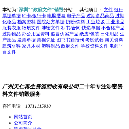
本站为
"深圳""政府文件"销毁
分站 ， 其他项目：
文件
银行
票据单据
IC卡/银行卡
电脑硬盘
电子产品
过期食品药品
过期
化妆品
档案资料
医院处方单据
奶粉/饮料
工业垃圾
工业废品
服装衣服
纸质文件
涉密文件
标书/合同
快递单据
不合格产品
过期物品
办公用品资料
假冒伪劣产品
纸皮/包装
日化用品
生
产废品
发票单据
票据凭证
图书书籍报刊
考试试卷
海关资料
建筑材料
家具木材
塑料制品
政府文件
学校资料文件
电商平
台文件
广州天仁再生资源回收有限公司
二十年专注涉密资
料文件销毁服务
咨询电话：
13711115910
网站首页
公司简介
销毁产品目录