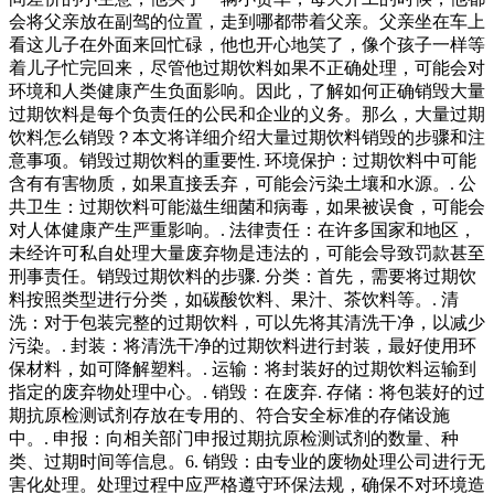
会将父亲放在副驾的位置，走到哪都带着父亲。父亲坐在车上
看这儿子在外面来回忙碌，他也开心地笑了，像个孩子一样等
着儿子忙完回来，尽管他过期饮料如果不正确处理，可能会对
环境和人类健康产生负面影响。因此，了解如何正确销毁大量
过期饮料是每个负责任的公民和企业的义务。那么，大量过期
饮料怎么销毁？本文将详细介绍大量过期饮料销毁的步骤和注
意事项。销毁过期饮料的重要性. 环境保护：过期饮料中可能
含有有害物质，如果直接丢弃，可能会污染土壤和水源。. 公
共卫生：过期饮料可能滋生细菌和病毒，如果被误食，可能会
对人体健康产生严重影响。. 法律责任：在许多国家和地区，
未经许可私自处理大量废弃物是违法的，可能会导致罚款甚至
刑事责任。销毁过期饮料的步骤. 分类：首先，需要将过期饮
料按照类型进行分类，如碳酸饮料、果汁、茶饮料等。. 清
洗：对于包装完整的过期饮料，可以先将其清洗干净，以减少
污染。. 封装：将清洗干净的过期饮料进行封装，最好使用环
保材料，如可降解塑料。. 运输：将封装好的过期饮料运输到
指定的废弃物处理中心。. 销毁：在废弃. 存储：将包装好的过
期抗原检测试剂存放在专用的、符合安全标准的存储设施
中。. 申报：向相关部门申报过期抗原检测试剂的数量、种
类、过期时间等信息。6. 销毁：由专业的废物处理公司进行无
害化处理。处理过程中应严格遵守环保法规，确保不对环境造