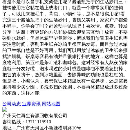
看是不是可以当手机支架使用呢？酱油瓶把手的生活妙用三：
挂钩使用把它粘在墙上或者门口，就是一个非常实用的挂钩
了，可以用来挂毛巾、背包、小物件等，是不是很实用呢?看
完这三个酱油瓶把手的生活妙用，省钱又实用，家家户户都爱
不释手。你学会了吗？赶紧动手试试吧！喜欢请、点赞、转发
分享！谢谢！有更好的方法和妙招欢迎留言互动！放着，不要
碰到水就好，但是冰箱里毕竟潮湿，所以我们放置卫生纸也需
要注意时间，否则卫生纸在冰箱里很容易发霉。而且放过冰箱
的卫生纸自然是不好再用，我们可以用放过冰箱的卫生纸来擦
拭油烟机、饭桌等容易有油并且很难打扫的地方，这样也算是
废物利用。第五种是茶叶渣和咖啡包。这对经常有人熬夜的家
庭就十分友好啦，泡水喝过的茶叶或是咖啡包不要着急扔掉，
把它的水挤干，放到冰箱里面，去除异味的功能也是杠杠的。
但是吧，小编认为，要想保证冰箱里没有一点异味，还是需要
秉持着少买少囤，多洗多扫的原则，不要再冰箱里放过多过杂
的东西，这样才能
公司动态
业界资讯
网站地图
广州天仁再生资源回收有限公司
咨询热线：13711115910
地址：广州市天河区小新塘横圳路10号