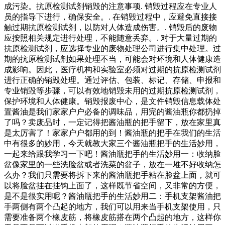
成污染。抗原检测试剂销毁的注意事项. 销毁过程应在专业人
员的指导下进行，确保安全。. 在销毁过程中，应避免直接接
触过期抗原检测试剂，以防对人体造成伤害。. 销毁后的废物
应按照相关规定进行处理，不能随意丢弃。. 对于大量过期的
抗原检测试剂，应选择专业的废物处理公司进行集中处理。过
期的抗原检测试剂如果处理不当，可能会对环境和人体健康造
成影响。因此，医疗机构和实验室必须对过期的抗原检测试剂
进行正确的销毁处理。通过评估、包装、标记、存储、申报和
专业销毁等步骤，可以有效地销毁未用的过期抗原检测试剂，
保护环境和人体健康。销毁报废中心，是文件销毁信息载体处
置酱油是我们家家户户必备的调味品，用完的酱油瓶你都扔掉
了吗？卖废品时，一定记得把酱油瓶的把手留下，放在家里真
是太厉害了！家家户户都用的到！酱油瓶的把手在我们的生活
中有很多的妙用，今天就教大家三个酱油瓶把手的生活妙用，
一起来给跟我学习一下吧！酱油瓶把手的生活妙用一：收纳脸
盆像家里的一些洗脸盆或者洗菜的盆子，放在一堆不好收纳怎
么办？我们只需要将拆下来的酱油瓶把手粘在脸盆上面，就可
以将脸盆挂在挂钩上面了，这样既节省空间，又非常的方便，
是不是很实用呢？酱油瓶把手的生活妙用二：手机支架酱油把
手两侧有两个凸起的地方，我们可以用来当手机支架使用，只
需要准备两个橡皮筋，将橡皮筋搭在两个凸起的地方，这样你