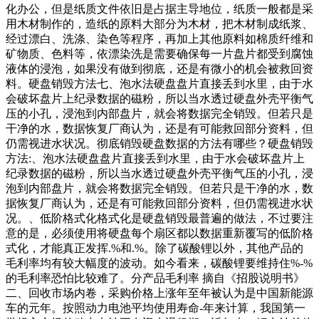
化办公，但是纸质文件依旧是占据主导地位，纸质一般都是采
用木材制作的，造纸的原料大部分为木材，把木材制成纸浆、
经过漂白、洗涤、染色等程序，再加上其他原料如棉质纤维和
矿物质、色料等，依漂染洗是需要确保每一片盘片都受到腐蚀
液体的浸泡，如果没有做到彻底，还是有微小的机会被救回资
料。硬盘销毁方法七、泡水法硬盘盘片直接丢到水里，由于水
会破坏盘片上纪录数据的磁粉，所以当水透过硬盘外壳平衡气
压的小孔，浸泡到内部盘片，就会将数据完全销毁。但若只是
干净的水，数据恢复厂商认为，还是有可能救回部分资料，但
仍需视进水状况。彻底销毁硬盘数据的方法有哪些？硬盘销毁
方法:、泡水法硬盘盘片直接丢到水里，由于水会破坏盘片上
纪录数据的磁粉，所以当水透过硬盘外壳平衡气压的小孔，浸
泡到内部盘片，就会将数据完全销毁。但若只是干净的水，数
据恢复厂商认为，还是有可能救回部分资料，但仍需视进水状
况。、低阶格式化格式化是硬盘销毁最普遍的做法，不过要注
意的是，必须使用将硬盘每个扇区都以数据重新覆写的低阶格
式化，才能真正发挥.%和.%。除了碳酸锂以外，其他产品的
毛利率均有较大幅度的波动。如今看来，碳酸锂要维持住%-%
的毛利率恐怕比较难了。分产品毛利率 摘自《招股说明书》
二、回收市场内卷，采购价格上涨年至年被认为是中国新能源
车的元年。按照动力电池平均使用寿命-年来计算，我国第一