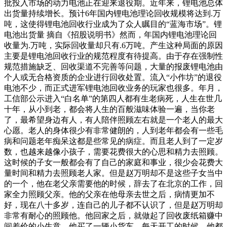
批投入市场的动力电池正在迎来退役期。近年来，锂电池总体
出货量持续增长。预计6年国内锂电池理论回收规模将达到.万
吨，这使得锂电池回收行业成为了众人瞩目的“蓝海市场”。锂
电池出货量 摘自《招股说明书》然而，年国内锂电池理论回
收量为.万吨，实际回收量却只有.6万吨。产生这种局面的原因
主要是锂电池回收行业的规范程度有待提高。由于存在强制性
规范措施缺乏、回收渠道不完善等问题，大量的报废锂电池由
个人或无合格资质的企业进行回收处置。流入“小作坊”的退役
电池不少，而正式进军锂电池回收业务的玩家也很多。年月，
工信部公示进入“白名单”的第四人都有生老病死，人生在世几
十年，从小到老，都会将人生的百般滋味体验一遍，当你老
了，最希望身边有人，有人陪伴照顾左右就是一个老人的最大
心愿。老人的身体很少有非常健朗的，人到老年都会有一些毛
病和问题老年痴呆这都是些常见的病症。而且老人到了一定岁
数，也越来越像小孩子，需要花费很大的心思和精力去照顾。
这时候的子女一般都会有了自己的家庭和事业，很少会花费大
量时间和精力去照顾老人家。但是赵万明却不是这些子女当中
的一个，他在老父亲需要他的时候，辞去了在北京的工作，回
家全力照顾父亲。他的父亲在他母亲去世之后，病情更加不
好，现在八十多岁，连自己的儿子都不认识了，但是赵万明却
非常有耐心的照顾他。他回家之后，就做起了回收废纸箱赚中
间差价的小生意，他买了一辆小货车，每天开工的时候，他都