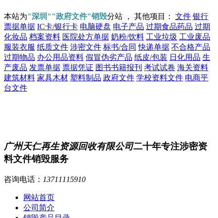
本站为
"深圳""政府文件"销毁
分站 ， 其他项目：
文件
银行
票据单据
IC卡/银行卡
电脑硬盘
电子产品
过期食品药品
过期
化妆品
档案资料
医院处方单据
奶粉/饮料
工业垃圾
工业废品
服装衣服
纸质文件
涉密文件
标书/合同
快递单据
不合格产品
过期物品
办公用品资料
假冒伪劣产品
纸皮/包装
日化用品
生
产废品
发票单据
票据凭证
图书书籍报刊
考试试卷
海关资料
建筑材料
家具木材
塑料制品
政府文件
学校资料文件
电商平
台文件
广州天仁再生资源回收有限公司
二十年专注涉密资
料文件销毁服务
咨询电话：
13711115910
网站首页
公司简介
销毁产品目录