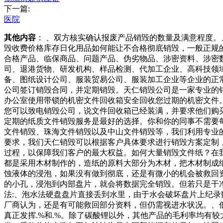
下一篇:
医院
其他内容
： 、双方核实确认报废产品销毁的数量及满意程度
毁收费价格库存日化用品如何能让不合格彻底销毁，一般正规
合格产品、临保商品、问题产品、伪劣物品、涉密资料、涉密
司、退港货物、研发机构、样品检测、代加工企业、高科技领
备、图纸设计公司、服装贸易公司、服装加工企业等企业的正
公司签订销毁合同，并定期销毁。天仁销毁公司是一家专业的
办公室使用带锁的机密文件回收箱安全回收您过期的机密文件
您可以致电销毁公司，说文件回收箱已经装满，并要求他们购
定期的纸质文件销毁服务是最好的选择。你和你的同事不需要
文件销毁、珠海文件销毁以及中山文件销毁等，我们利用专业
要求，我们天仁销毁可以根据客户具体要求进行销毁方案定制
过程，以保障我们客户的最大权益。如何大量销毁文件纸？在
都是采用木材制作的，造纸的原料大部分为木材，把木材制成
蚀液体的浸泡，如果没有做到彻底，还是有微小的机会被救回
的小孔，浸泡到内部盘片，就会将数据完全销毁。但若只是干
法:、泡水法硬盘盘片直接丢到水里，由于水会破坏盘片上纪
厂商认为，还是有可能救回部分资料，但仍需视进水状况。、
真正发挥.%和.%。除了碳酸锂以外，其他产品的毛利率均有