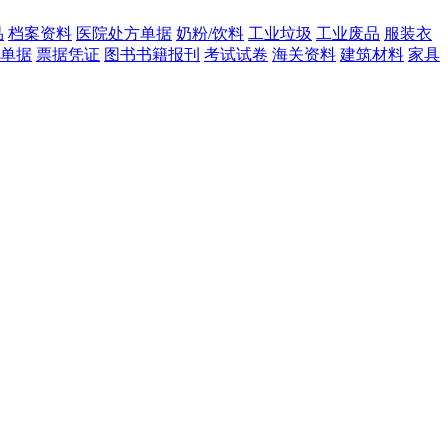
品
档案资料
医院处方单据
奶粉/饮料
工业垃圾
工业废品
服装衣
单据
票据凭证
图书书籍报刊
考试试卷
海关资料
建筑材料
家具