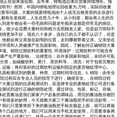
电池正在迎来退役期。近年来，锂电池总体出货量持续增长。预
说明书》然而，年国内锂电池理论回收量为.万吨，实际回收量
完善等问题，大量的报废锂电池由个人或无合格资质的企业进行
人都有生老病死，人生在世几十年，从小到老，都会将人生的百
人到老年都会有一些毛病和问题老年痴呆这都是些常见的病症。
业，很少会花费大量时间和精力去照顾老人家。但是赵万明却不
病情更加不好，现在八十多岁，连自己的儿子都不认识了，但是
，他都会将父亲放在副驾的位置，走到哪都带着父亲。父亲坐在
对环境和人类健康产生负面影响。因此，了解如何正确销毁大量
项。销毁过期饮料的重要性. 环境保护：过期饮料中可能含有
康产生严重影响。. 法律责任：在许多国家和地区，未经许可私
分类，如碳酸饮料、果汁、茶饮料等。. 清洗：对于包装完整的
 运输：将封装好的过期饮料运输到指定的废弃物处理中心。.
抗原检测试剂的数量、种类、过期时间等信息。6. 销毁：由专业
毁过程应在专业人员的指导下进行，确保安全。. 在销毁过程
对于大量过期的抗原检测试剂，应选择专业的废物处理公司进行集
检测试剂进行正确的销毁处理。通过评估、包装、标记、存储、
体处置酱油是我们家家户户必备的调味品，用完的酱油瓶你都扔
中有很多的妙用，今天就教大家三个酱油瓶把手的生活妙用，一
？我们只需要将拆下来的酱油瓶把手粘在脸盆上面，就可以将脸
两个凸起的地方，我们可以用来当手机支架使用，只需要准备两
粘在墙上或者门口，就是一个非常实用的挂钩了，可以用来挂毛