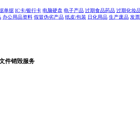
据单据
IC卡/银行卡
电脑硬盘
电子产品
过期食品药品
过期化妆
品
办公用品资料
假冒伪劣产品
纸皮/包装
日化用品
生产废品
发票
文件销毁服务