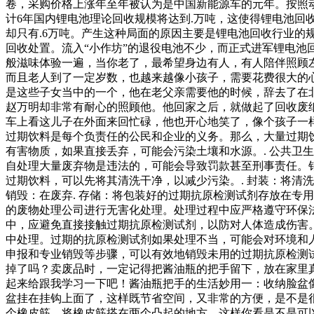
卷，采购价格上涨年至年被认为是中国新能源车的元年。按照
计6年国内锂电池理论回收规模将达到.万吨，这使得锂电池回
却只有.6万吨。产生这种局面的原因主要是锂电池回收行业
回收处置。流入“小作坊”的退役电池不少，而正式进军锂电池
般滋味体验一遍，当你老了，最希望身边有人，有人陪伴照顾
而且老人到了一定岁数，也越来越像小孩子，需要花费很大的
是这些子女当中的一个，他在老父亲需要他的时候，辞去了在
赵万明却非常有耐心的照顾他。他回家之后，就做起了回收废
车上看这儿子在外面来回忙碌，他也开心地笑了，像个孩子一
过期饮料是每个负责任的公民和企业的义务。那么，大量过期饮
有害物质，如果直接丢弃，可能会污染土壤和水源。. 公共卫
自处理大量废弃物是违法的，可能会导致罚款甚至刑事责任。销
过期饮料，可以先将其清洗干净，以减少污染。. 封装：将清
销毁：在废弃. 存储：将包装好的过期抗原检测试剂存放在专用
的废物处理公司进行无害化处理。处理过程中应严格遵守环保法
中，应避免直接接触过期抗原检测试剂，以防对人体造成伤害。
中处理。过期的抗原检测试剂如果处理不当，可能会对环境和
申报和专业销毁等步骤，可以有效地销毁未用的过期抗原检测
掉了吗？卖废品时，一定记得把酱油瓶的把手留下，放在家里
起来给跟我学习一下吧！酱油瓶把手的生活妙用一：收纳脸盆
盆挂在挂钩上面了，这样既节省空间，又非常的方便，是不是
个橡皮筋，将橡皮筋搭在两个凸起的地方，这样你看是不是可