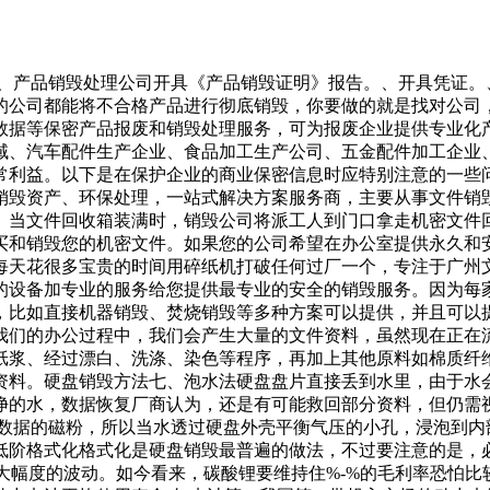
。、产品销毁处理公司开具《产品销毁证明》报告。、开具凭证
的公司都能将不合格产品进行彻底销毁，你要做的就是找对公司
数据等保密产品报废和销毁处理服务，可为报废企业提供专业化
域、汽车配件生产企业、食品加工生产公司、五金配件加工企业
常利益。以下是在保护企业的商业保密信息时应特别注意的一些
销毁资产、环保处理，一站式解决方案服务商，主要从事文件销
。当文件回收箱装满时，销毁公司将派工人到门口拿走机密文件
买和销毁您的机密文件。如果您的公司希望在办公室提供永久和
每天花很多宝贵的时间用碎纸机打破任何过厂一个，专注于广州
的设备加专业的服务给您提供最专业的安全的销毁服务。因为每
，比如直接机器销毁、焚烧销毁等多种方案可以提供，并且可以
我们的办公过程中，我们会产生大量的文件资料，虽然现在正在
纸浆、经过漂白、洗涤、染色等程序，再加上其他原料如棉质纤
资料。硬盘销毁方法七、泡水法硬盘盘片直接丢到水里，由于水
净的水，数据恢复厂商认为，还是有可能救回部分资料，但仍需
录数据的磁粉，所以当水透过硬盘外壳平衡气压的小孔，浸泡到内
低阶格式化格式化是硬盘销毁最普遍的做法，不过要注意的是，
较大幅度的波动。如今看来，碳酸锂要维持住%-%的毛利率恐怕比