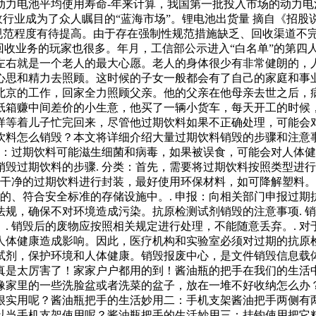
动力电池平均使用寿命-年来计算，我国第一批投入市场的动力
收行业成为了众人瞩目的“蓝海市场”。锂电池出货量 摘自《招股
的规范程度有待提高。由于存在强制性规范措施缺乏、回收渠道不
回收业务的玩家也很多。年月，工信部公示进入“白名单”的第四
左右就是一个老人的最大心愿。老人的身体很少有非常健朗的，
心思和精力去照顾。这时候的子女一般都会有了自己的家庭和事
北京的工作，回家全力照顾父亲。他的父亲在他母亲去世之后，
纸箱赚中间差价的小生意，他买了一辆小货车，每天开工的时候
样等着儿子忙完回来，尽管他过期饮料如果不正确处理，可能会
料怎么销毁？本文将详细介绍大量过期饮料销毁的步骤和注意事
生：过期饮料可能滋生细菌和病毒，如果被误食，可能会对人体健
毁过期饮料的步骤. 分类：首先，需要将过期饮料按照类型进行
洗干净的过期饮料进行封装，最好使用环保材料，如可降解塑料。.
的、符合安全标准的存储设施中。. 申报：向相关部门申报过期
规，确保不对环境造成污染。抗原检测试剂销毁的注意事项. 销
. 销毁后的废物应按照相关规定进行处理，不能随意丢弃。. 
人体健康造成影响。因此，医疗机构和实验室必须对过期的抗原
试剂，保护环境和人体健康。销毁报废中心，是文件销毁信息载
真是太厉害了！家家户户都用的到！酱油瓶的把手在我们的生活
像家里的一些洗脸盆或者洗菜的盆子，放在一堆不好收纳怎么办
很实用呢？酱油瓶把手的生活妙用二：手机支架酱油把手两侧有
以当手机支架使用呢？酱油瓶把手的生活妙用三：挂钩使用把它