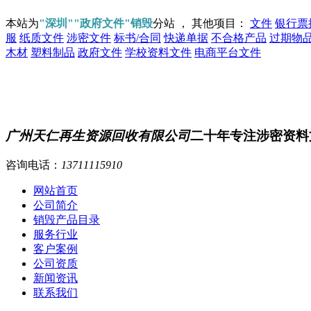
本站为
"深圳""政府文件"销毁
分站 ， 其他项目：
文件
银行票
服
纸质文件
涉密文件
标书/合同
快递单据
不合格产品
过期物
木材
塑料制品
政府文件
学校资料文件
电商平台文件
广州天仁再生资源回收有限公司
二十年专注涉密资料
咨询电话：
13711115910
网站首页
公司简介
销毁产品目录
服务行业
客户案例
公司资质
新闻资讯
联系我们