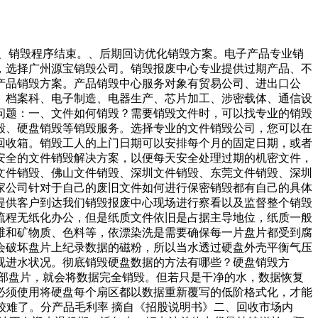
。、销毁程序结束。、后期回访优化销毁方案。电子产品专业销
，选择广州源宝销毁公司。销毁报废中心专业提供过期产品、不
产品销毁方案。产品销毁中心服务对象有贸易公司、进出口公
、档案科、电子制造、电器生产、芯片加工、涉密载体、通信设
问题：一、文件如何销毁？需要销毁文件时，可以找专业的销毁
毁、硬盘销毁等销毁服务。选择专业的文件销毁公司，您可以在
回收箱。销毁工人的上门日期可以安排每个月的固定日期，或者
安全的文件销毁解决方案，以便每天安全处理过期的机密文件，
文件销毁、佛山文件销毁、深圳文件销毁、东莞文件销毁、深圳
家公司针对于自己的废旧文件如何进行保密销毁都有自己的具体
提供客户到达我们销毁报废中心现场进行察看以及监督整个销毁
流程无纸化办公，但是纸质文件依旧是占据主导地位，纸质一般
维和矿物质、色料等，依漂染洗是需要确保每一片盘片都受到腐
会破坏盘片上纪录数据的磁粉，所以当水透过硬盘外壳平衡气压
视进水状况。彻底销毁硬盘数据的方法有哪些？硬盘销毁方
部盘片，就会将数据完全销毁。但若只是干净的水，数据恢复
必须使用将硬盘每个扇区都以数据重新覆写的低阶格式化，才能
较难了。分产品毛利率 摘自《招股说明书》二、回收市场内