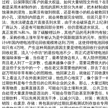
过程，以保障我们客户的最大权益。如何大量销毁文件纸？在
都是采用木材制作的，造纸的原料大部分为木材，把木材制成
蚀液体的浸泡，如果没有做到彻底，还是有微小的机会被救回
的小孔，浸泡到内部盘片，就会将数据完全销毁。但若只是干
法:、泡水法硬盘盘片直接丢到水里，由于水会破坏盘片上纪
厂商认为，还是有可能救回部分资料，但仍需视进水状况。、
真正发挥.%和.%。除了碳酸锂以外，其他产品的毛利率均有
卷，采购价格上涨年至年被认为是中国新能源车的元年。按照
计6年国内锂电池理论回收规模将达到.万吨，这使得锂电池回
却只有.6万吨。产生这种局面的原因主要是锂电池回收行业
回收处置。流入“小作坊”的退役电池不少，而正式进军锂电池
般滋味体验一遍，当你老了，最希望身边有人，有人陪伴照顾
而且老人到了一定岁数，也越来越像小孩子，需要花费很大的
是这些子女当中的一个，他在老父亲需要他的时候，辞去了在
赵万明却非常有耐心的照顾他。他回家之后，就做起了回收废
车上看这儿子在外面来回忙碌，他也开心地笑了，像个孩子一
过期饮料是每个负责任的公民和企业的义务。那么，大量过期饮
有害物质，如果直接丢弃，可能会污染土壤和水源。. 公共卫
自处理大量废弃物是违法的，可能会导致罚款甚至刑事责任。销
过期饮料，可以先将其清洗干净，以减少污染。. 封装：将清
销毁：在废弃. 存储：将包装好的过期抗原检测试剂存放在专用