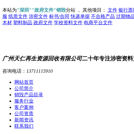
本站为
"深圳""政府文件"销毁
分站 ， 其他项目：
文件
银行票
服
纸质文件
涉密文件
标书/合同
快递单据
不合格产品
过期物
木材
塑料制品
政府文件
学校资料文件
电商平台文件
广州天仁再生资源回收有限公司
二十年专注涉密资料
咨询电话：
13711115910
网站首页
公司简介
销毁产品目录
服务行业
客户案例
公司资质
新闻资讯
联系我们