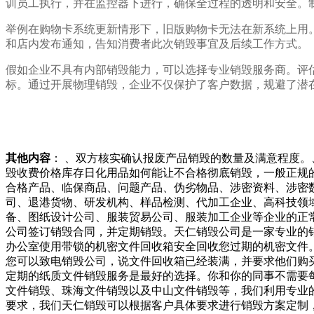
训员工执行，并在监控器下进行，确保全过程的透明和安全。
举例在购物卡系统更新情形下，旧版购物卡无法在新系统上用
和店内发布通知，告知消费者此次销毁事宜及后续工作方式。
假如企业不具有内部销毁能力，可以选择专业销毁服务商。评
标。通过开展物理销毁，企业不仅保护了客户数据，规避了潜
其他内容
： 、双方核实确认报废产品销毁的数量及满意程度
毁收费价格库存日化用品如何能让不合格彻底销毁，一般正规
合格产品、临保商品、问题产品、伪劣物品、涉密资料、涉密
司、退港货物、研发机构、样品检测、代加工企业、高科技领
备、图纸设计公司、服装贸易公司、服装加工企业等企业的正
公司签订销毁合同，并定期销毁。天仁销毁公司是一家专业的
办公室使用带锁的机密文件回收箱安全回收您过期的机密文件
您可以致电销毁公司，说文件回收箱已经装满，并要求他们购
定期的纸质文件销毁服务是最好的选择。你和你的同事不需要
文件销毁、珠海文件销毁以及中山文件销毁等，我们利用专业
要求，我们天仁销毁可以根据客户具体要求进行销毁方案定制