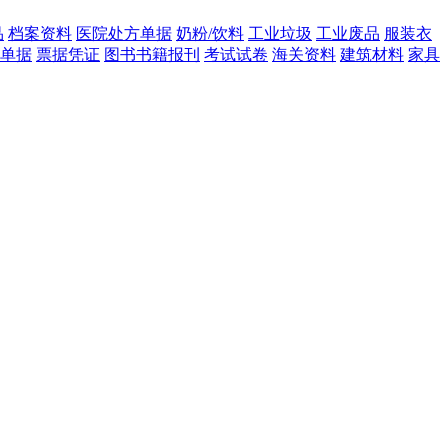
品
档案资料
医院处方单据
奶粉/饮料
工业垃圾
工业废品
服装衣
单据
票据凭证
图书书籍报刊
考试试卷
海关资料
建筑材料
家具