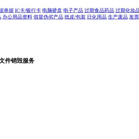
据单据
IC卡/银行卡
电脑硬盘
电子产品
过期食品药品
过期化妆
品
办公用品资料
假冒伪劣产品
纸皮/包装
日化用品
生产废品
发票
文件销毁服务