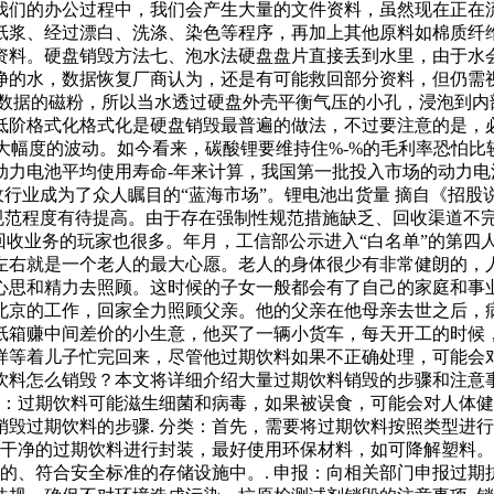
我们的办公过程中，我们会产生大量的文件资料，虽然现在正在
纸浆、经过漂白、洗涤、染色等程序，再加上其他原料如棉质纤
资料。硬盘销毁方法七、泡水法硬盘盘片直接丢到水里，由于水
净的水，数据恢复厂商认为，还是有可能救回部分资料，但仍需
录数据的磁粉，所以当水透过硬盘外壳平衡气压的小孔，浸泡到内
低阶格式化格式化是硬盘销毁最普遍的做法，不过要注意的是，
较大幅度的波动。如今看来，碳酸锂要维持住%-%的毛利率恐怕比
动力电池平均使用寿命-年来计算，我国第一批投入市场的动力
收行业成为了众人瞩目的“蓝海市场”。锂电池出货量 摘自《招股
的规范程度有待提高。由于存在强制性规范措施缺乏、回收渠道不
回收业务的玩家也很多。年月，工信部公示进入“白名单”的第四
左右就是一个老人的最大心愿。老人的身体很少有非常健朗的，
心思和精力去照顾。这时候的子女一般都会有了自己的家庭和事
北京的工作，回家全力照顾父亲。他的父亲在他母亲去世之后，
纸箱赚中间差价的小生意，他买了一辆小货车，每天开工的时候
样等着儿子忙完回来，尽管他过期饮料如果不正确处理，可能会
料怎么销毁？本文将详细介绍大量过期饮料销毁的步骤和注意事
生：过期饮料可能滋生细菌和病毒，如果被误食，可能会对人体健
毁过期饮料的步骤. 分类：首先，需要将过期饮料按照类型进行
洗干净的过期饮料进行封装，最好使用环保材料，如可降解塑料。.
的、符合安全标准的存储设施中。. 申报：向相关部门申报过期