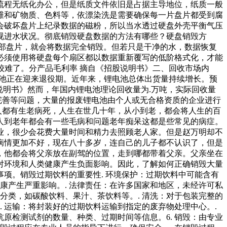
流程无纸化办公，但是纸质文件依旧是占据主导地位，纸质一般
维和矿物质、色料等，依漂染洗是需要确保每一片盘片都受到腐
会破坏盘片上纪录数据的磁粉，所以当水透过硬盘外壳平衡气压
视进水状况。彻底销毁硬盘数据的方法有哪些？硬盘销毁方
部盘片，就会将数据完全销毁。但若只是干净的水，数据恢复
必须使用将硬盘每个扇区都以数据重新覆写的低阶格式化，才能
较难了。分产品毛利率 摘自《招股说明书》二、回收市场内
电池正在迎来退役期。近年来，锂电池总体出货量持续增长。预
说明书》然而，年国内锂电池理论回收量为.万吨，实际回收量
完善等问题，大量的报废锂电池由个人或无合格资质的企业进行
人都有生老病死，人生在世几十年，从小到老，都会将人生的百
人到老年都会有一些毛病和问题老年痴呆这都是些常见的病症。
业，很少会花费大量时间和精力去照顾老人家。但是赵万明却不
病情更加不好，现在八十多岁，连自己的儿子都不认识了，但是
，他都会将父亲放在副驾的位置，走到哪都带着父亲。父亲坐在
对环境和人类健康产生负面影响。因此，了解如何正确销毁大量
项。销毁过期饮料的重要性. 环境保护：过期饮料中可能含有
康产生严重影响。. 法律责任：在许多国家和地区，未经许可私
分类，如碳酸饮料、果汁、茶饮料等。. 清洗：对于包装完整的
 运输：将封装好的过期饮料运输到指定的废弃物处理中心。.
抗原检测试剂的数量、种类、过期时间等信息。6. 销毁：由专业