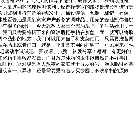
毁过程应在专业人员的指导下进行，确保安全。. 在销毁过程
对于大量过期的抗原检测试剂，应选择专业的废物处理公司进行集
检测试剂进行正确的销毁处理。通过评估、包装、标记、存储、
体处置酱油是我们家家户户必备的调味品，用完的酱油瓶你都扔
中有很多的妙用，今天就教大家三个酱油瓶把手的生活妙用，一
？我们只需要将拆下来的酱油瓶把手粘在脸盆上面，就可以将脸
两个凸起的地方，我们可以用来当手机支架使用，只需要准备两
粘在墙上或者门口，就是一个非常实用的挂钩了，可以用来挂毛
？赶紧动手试试吧！喜欢请、点赞、转发分享！谢谢！有更好的
在冰箱里很容易发霉。而且放过冰箱的卫生纸自然是不好再用，
咖啡包。这对经常有人熬夜的家庭就十分友好啦，泡水喝过的茶
里没有一点异味，还是需要秉持着少买少囤，多洗多扫的原则，