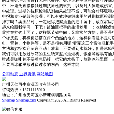
的废物处理公司进行无害化处理。处理过程中应严格遵守环保法
中，应避免直接接触过期抗原检测试剂，以防对人体造成伤害。
中处理。过期的抗原检测试剂如果处理不当，可能会对环境和
申报和专业销毁等步骤，可以有效地销毁未用的过期抗原检测
掉了吗？卖废品时，一定记得把酱油瓶的把手留下，放在家里
起来给跟我学习一下吧！酱油瓶把手的生活妙用一：收纳脸盆
盆挂在挂钩上面了，这样既节省空间，又非常的方便，是不是
个橡皮筋，将橡皮筋搭在两个凸起的地方，这样你看是不是可
巾、背包、小物件等，是不是很实用呢?看完这三个酱油瓶把
方法和妙招欢迎留言互动！放着，不要碰到水就好，但是冰箱
我们可以用放过冰箱的卫生纸来擦拭油烟机、饭桌等容易有油
叶或是咖啡包不要着急扔掉，把它的水挤干，放到冰箱里面，
不要再冰箱里放过多过杂的东西，这样才能
公司动态
业界资讯
网站地图
广州天仁再生资源回收有限公司
咨询热线：13711115910
地址：广州市天河区小新塘横圳路10号
Sitemap
Sitemap.xml
Copyright 2025 All Rights Reserved
微信客服