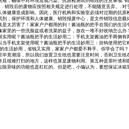
规，确保不对环境造成污染。抗原检测试剂销毁的注意事项. 销
. 销毁后的废物应按照相关规定进行处理，不能随意丢弃。. 
人体健康造成影响。因此，医疗机构和实验室必须对过期的抗原
试剂，保护环境和人体健康。销毁报废中心，是文件销毁信息载
真是太厉害了！家家户户都用的到！酱油瓶的把手在我们的生活
像家里的一些洗脸盆或者洗菜的盆子，放在一堆不好收纳怎么办
很实用呢？酱油瓶把手的生活妙用二：手机支架酱油把手两侧有
以当手机支架使用呢？酱油瓶把手的生活妙用三：挂钩使用把它
手的生活妙用，省钱又实用，家家户户都爱不释手。你学会了吗
里毕竟潮湿，所以我们放置卫生纸也需要注意时间，否则卫生纸
并且很难打扫的地方，这样也算是废物利用。第五种是茶叶渣和
去除异味的功能也是杠杠的。但是吧，小编认为，要想保证冰箱