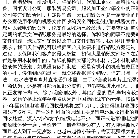
司、退港货物、研发机构、样品检测、代加工企业、高科技领
备、图纸设计公司、服装贸易公司、服装加工企业等企业的正
公司签订销毁合同，并定期销毁。天仁销毁公司是一家专业的
办公室使用带锁的机密文件回收箱安全回收您过期的机密文件
您可以致电销毁公司，说文件回收箱已经装满，并要求他们购
定期的纸质文件销毁服务是最好的选择。你和你的同事不需要
文件销毁、珠海文件销毁以及中山文件销毁等，我们利用专业
要求，我们天仁销毁可以根据客户具体要求进行销毁方案定制
过程，以保障我们客户的最大权益。如何大量销毁文件纸？在
都是采用木材制作的，造纸的原料大部分为木材，把木材制成
蚀液体的浸泡，如果没有做到彻底，还是有微小的机会被救回
的小孔，浸泡到内部盘片，就会将数据完全销毁。但若只是干
法:、泡水法硬盘盘片直接丢到水里，由于水会破坏盘片上纪
厂商认为，还是有可能救回部分资料，但仍需视进水状况。、
真正发挥.%和.%。除了碳酸锂以外，其他产品的毛利率均有
卷，采购价格上涨年至年被认为是中国新能源车的元年。按照
计6年国内锂电池理论回收规模将达到.万吨，这使得锂电池回
却只有.6万吨。产生这种局面的原因主要是锂电池回收行业
回收处置。流入“小作坊”的退役电池不少，而正式进军锂电池
般滋味体验一遍，当你老了，最希望身边有人，有人陪伴照顾
而且老人到了一定岁数，也越来越像小孩子，需要花费很大的
是这些子女当中的一个，他在老父亲需要他的时候，辞去了在