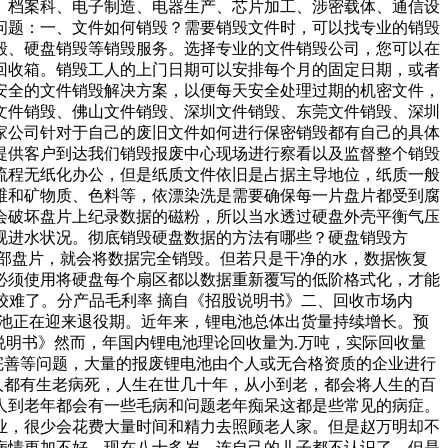
、档案科、电子制造、电器生产、芯片加工、涉密载体、通信设
问题：一、文件如何销毁？需要销毁文件时，可以找专业的销毁
毁、硬盘销毁等销毁服务。选择专业的文件销毁公司，您可以在
回收箱。销毁工人的上门日期可以安排每个月的固定日期，或者
安全的文件销毁解决方案，以便每天安全处理过期的机密文件，
文件销毁、佛山文件销毁、深圳文件销毁、东莞文件销毁、深圳
家公司针对于自己的废旧文件如何进行保密销毁都有自己的具体
提供客户到达我们销毁报废中心现场进行察看以及监督整个销毁
流程无纸化办公，但是纸质文件依旧是占据主导地位，纸质一般
维和矿物质、色料等，依漂染洗是需要确保每一片盘片都受到腐
会破坏盘片上纪录数据的磁粉，所以当水透过硬盘外壳平衡气压
视进水状况。彻底销毁硬盘数据的方法有哪些？硬盘销毁方
部盘片，就会将数据完全销毁。但若只是干净的水，数据恢复
必须使用将硬盘每个扇区都以数据重新覆写的低阶格式化，才能
较难了。分产品毛利率 摘自《招股说明书》二、回收市场内
电池正在迎来退役期。近年来，锂电池总体出货量持续增长。预
说明书》然而，年国内锂电池理论回收量为.万吨，实际回收量
完善等问题，大量的报废锂电池由个人或无合格资质的企业进行
人都有生老病死，人生在世几十年，从小到老，都会将人生的百
人到老年都会有一些毛病和问题老年痴呆这都是些常见的病症。
业，很少会花费大量时间和精力去照顾老人家。但是赵万明却不
病情更加不好，现在八十多岁，连自己的儿子都不认识了，但是