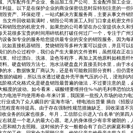
域、汽车配件生产企业、食品加工生产公司、五金配件加工企业
常利益。以下是在保护企业的商业保密信息时应特别注意的一些
销毁资产、环保处理，一站式解决方案服务商，主要从事文件销
。当文件回收箱装满时，销毁公司将派工人到门口拿走机密文件
买和销毁您的机密文件。如果您的公司希望在办公室提供永久和
每天花很多宝贵的时间用碎纸机打破任何过厂一个，专注于广州
的设备加专业的服务给您提供最专业的安全的销毁服务。因为每
，比如直接机器销毁、焚烧销毁等多种方案可以提供，并且可以
我们的办公过程中，我们会产生大量的文件资料，虽然现在正在
纸浆、经过漂白、洗涤、染色等程序，再加上其他原料如棉质纤
资料。硬盘销毁方法七、泡水法硬盘盘片直接丢到水里，由于水
净的水，数据恢复厂商认为，还是有可能救回部分资料，但仍需
录数据的磁粉，所以当水透过硬盘外壳平衡气压的小孔，浸泡到内
低阶格式化格式化是硬盘销毁最普遍的做法，不过要注意的是，
较大幅度的波动。如今看来，碳酸锂要维持住%-%的毛利率恐怕比
动力电池平均使用寿命-年来计算，我国第一批投入市场的动力
收行业成为了众人瞩目的“蓝海市场”。锂电池出货量 摘自《招股
的规范程度有待提高。由于存在强制性规范措施缺乏、回收渠道不
回收业务的玩家也很多。年月，工信部公示进入“白名单”的第四
左右就是一个老人的最大心愿。老人的身体很少有非常健朗的，
心思和精力去照顾。这时候的子女一般都会有了自己的家庭和事
北京的工作，回家全力照顾父亲。他的父亲在他母亲去世之后，