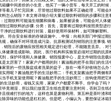
纸箱赚中间差价的小生意，他买了一辆小货车，每天开工的时候
样等着儿子忙完回来，尽管他过期饮料如果不正确处理，可能会
料怎么销毁？本文将详细介绍大量过期饮料销毁的步骤和注意事
生：过期饮料可能滋生细菌和病毒，如果被误食，可能会对人体健
毁过期饮料的步骤. 分类：首先，需要将过期饮料按照类型进行
洗干净的过期饮料进行封装，最好使用环保材料，如可降解塑料。.
的、符合安全标准的存储设施中。. 申报：向相关部门申报过期
规，确保不对环境造成污染。抗原检测试剂销毁的注意事项. 销
. 销毁后的废物应按照相关规定进行处理，不能随意丢弃。. 
人体健康造成影响。因此，医疗机构和实验室必须对过期的抗原
试剂，保护环境和人体健康。销毁报废中心，是文件销毁信息载
真是太厉害了！家家户户都用的到！酱油瓶的把手在我们的生活
像家里的一些洗脸盆或者洗菜的盆子，放在一堆不好收纳怎么办
很实用呢？酱油瓶把手的生活妙用二：手机支架酱油把手两侧有
以当手机支架使用呢？酱油瓶把手的生活妙用三：挂钩使用把它
手的生活妙用，省钱又实用，家家户户都爱不释手。你学会了吗
里毕竟潮湿，所以我们放置卫生纸也需要注意时间，否则卫生纸
并且很难打扫的地方，这样也算是废物利用。第五种是茶叶渣和
去除异味的功能也是杠杠的。但是吧，小编认为，要想保证冰箱