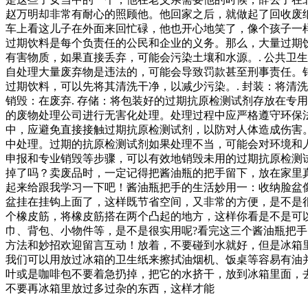
赵万明却非常有耐心的照顾他。他回家之后，就做起了回收废
车上看这儿子在外面来回忙碌，他也开心地笑了，像个孩子一
过期饮料是每个负责任的公民和企业的义务。那么，大量过期饮
有害物质，如果直接丢弃，可能会污染土壤和水源。. 公共卫
自处理大量废弃物是违法的，可能会导致罚款甚至刑事责任。销
过期饮料，可以先将其清洗干净，以减少污染。. 封装：将清
销毁：在废弃. 存储：将包装好的过期抗原检测试剂存放在专用
的废物处理公司进行无害化处理。处理过程中应严格遵守环保法
中，应避免直接接触过期抗原检测试剂，以防对人体造成伤害。
中处理。过期的抗原检测试剂如果处理不当，可能会对环境和
申报和专业销毁等步骤，可以有效地销毁未用的过期抗原检测
掉了吗？卖废品时，一定记得把酱油瓶的把手留下，放在家里
起来给跟我学习一下吧！酱油瓶把手的生活妙用一：收纳脸盆
盆挂在挂钩上面了，这样既节省空间，又非常的方便，是不是
个橡皮筋，将橡皮筋搭在两个凸起的地方，这样你看是不是可
巾、背包、小物件等，是不是很实用呢?看完这三个酱油瓶把
方法和妙招欢迎留言互动！放着，不要碰到水就好，但是冰箱
我们可以用放过冰箱的卫生纸来擦拭油烟机、饭桌等容易有油
叶或是咖啡包不要着急扔掉，把它的水挤干，放到冰箱里面，
不要再冰箱里放过多过杂的东西，这样才能