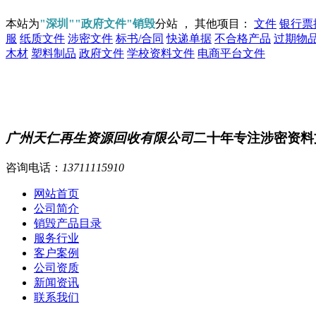
本站为
"深圳""政府文件"销毁
分站 ， 其他项目：
文件
银行票
服
纸质文件
涉密文件
标书/合同
快递单据
不合格产品
过期物
木材
塑料制品
政府文件
学校资料文件
电商平台文件
广州天仁再生资源回收有限公司
二十年专注涉密资料
咨询电话：
13711115910
网站首页
公司简介
销毁产品目录
服务行业
客户案例
公司资质
新闻资讯
联系我们