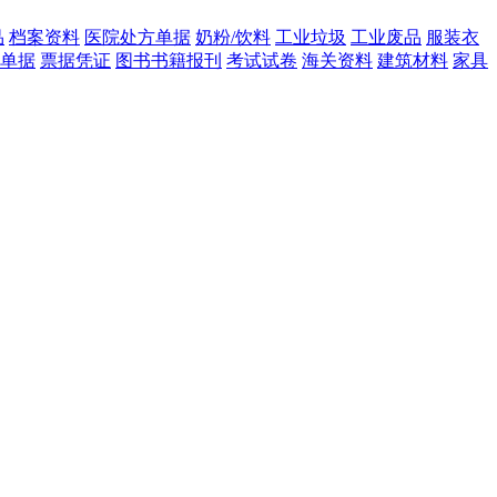
品
档案资料
医院处方单据
奶粉/饮料
工业垃圾
工业废品
服装衣
单据
票据凭证
图书书籍报刊
考试试卷
海关资料
建筑材料
家具