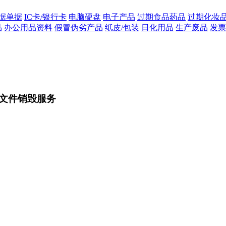
据单据
IC卡/银行卡
电脑硬盘
电子产品
过期食品药品
过期化妆
品
办公用品资料
假冒伪劣产品
纸皮/包装
日化用品
生产废品
发票
文件销毁服务