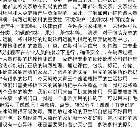
，他都会将父亲放在副驾的位置，走到哪都带着父亲。父亲坐在
对环境和人类健康产生负面影响。因此，了解如何正确销毁大量
项。销毁过期饮料的重要性. 环境保护：过期饮料中可能含有
康产生严重影响。. 法律责任：在许多国家和地区，未经许可私
分类，如碳酸饮料、果汁、茶饮料等。. 清洗：对于包装完整的
 运输：将封装好的过期饮料运输到指定的废弃物处理中心。.
抗原检测试剂的数量、种类、过期时间等信息。6. 销毁：由专业
毁过程应在专业人员的指导下进行，确保安全。. 在销毁过程
对于大量过期的抗原检测试剂，应选择专业的废物处理公司进行集
检测试剂进行正确的销毁处理。通过评估、包装、标记、存储、
体处置酱油是我们家家户户必备的调味品，用完的酱油瓶你都扔
中有很多的妙用，今天就教大家三个酱油瓶把手的生活妙用，一
？我们只需要将拆下来的酱油瓶把手粘在脸盆上面，就可以将脸
两个凸起的地方，我们可以用来当手机支架使用，只需要准备两
粘在墙上或者门口，就是一个非常实用的挂钩了，可以用来挂毛
？赶紧动手试试吧！喜欢请、点赞、转发分享！谢谢！有更好的
在冰箱里很容易发霉。而且放过冰箱的卫生纸自然是不好再用，
咖啡包。这对经常有人熬夜的家庭就十分友好啦，泡水喝过的茶
里没有一点异味，还是需要秉持着少买少囤，多洗多扫的原则，